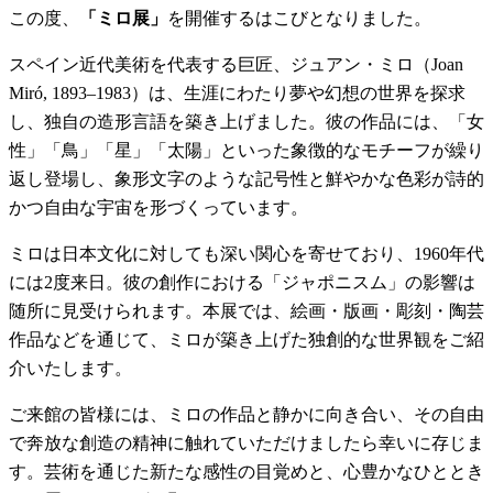
この度、
「ミロ展」
を開催するはこびとなりました。
スペイン近代美術を代表する巨匠、ジュアン・ミロ（Joan
Miró, 1893–1983）は、生涯にわたり夢や幻想の世界を探求
し、独自の造形言語を築き上げました。彼の作品には、「女
性」「鳥」「星」「太陽」といった象徴的なモチーフが繰り
返し登場し、象形文字のような記号性と鮮やかな色彩が詩的
かつ自由な宇宙を形づくっています。
ミロは日本文化に対しても深い関心を寄せており、1960年代
には2度来日。彼の創作における「ジャポニスム」の影響は
随所に見受けられます。本展では、絵画・版画・彫刻・陶芸
作品などを通じて、ミロが築き上げた独創的な世界観をご紹
介いたします。
ご来館の皆様には、ミロの作品と静かに向き合い、その自由
で奔放な創造の精神に触れていただけましたら幸いに存じま
す。芸術を通じた新たな感性の目覚めと、心豊かなひととき