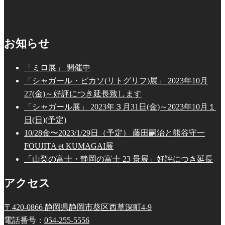
お知らせ
「ミロ展」 開催中
「シャガール・ピカソ(リトグリフ)展」 2023年10月
27(金)～好評につき延長致します
「シャガール展」 2023年３月31日(金)～2023年10月１
日(日)(予定)
10/28金〜2023/1/29日（予定） 藤田嗣治と熊谷守一
FOUJITA et KUMAGAI展
「山梨の富士・静岡の富士 23 景展」好評につき延長
アクセス
〒420-0866 静岡県静岡市葵区西草深町4-9
電話番号：
054-255-5556