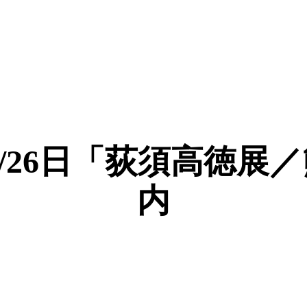
020/1/26日「荻須
内