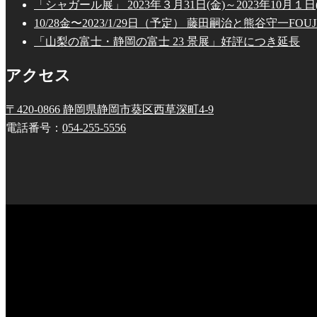
「シャガール展」 2023年３月31日(金)～2023年10月１日(
10/28金〜2023/1/29日（予定） 藤田嗣治と熊谷守一FOUJIT
「山梨の富士・静岡の富士 23 景展」好評につき延長
アクセス
〒420-0866 静岡県静岡市葵区西草深町4-9
電話番号：
054-255-5556